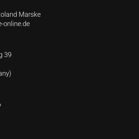
 Roland Marske
-online.de
g 39
any)
6